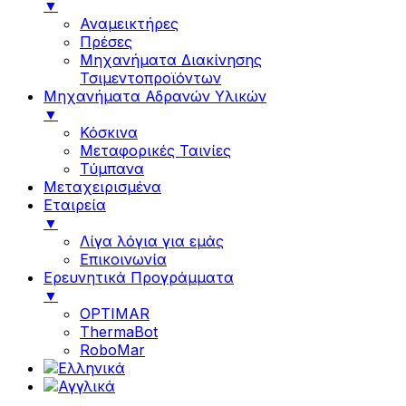
▼
Αναμεικτήρες
Πρέσες
Μηχανήματα Διακίνησης
Τσιμεντοπροϊόντων
Μηχανήματα Αδρανών Υλικών
▼
Κόσκινα
Μεταφορικές Ταινίες
Τύμπανα
Μεταχειρισμένα
Εταιρεία
▼
Λίγα λόγια για εμάς
Επικοινωνία
Ερευνητικά Προγράμματα
▼
OPTIMAR
ThermaBot
RoboMar