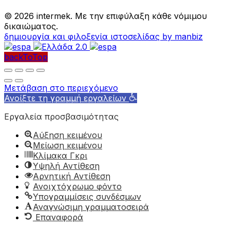
©
2026 intermek. Με την επιφύλαξη κάθε νόμιμου
δικαιώματος.
δημιουργία και φιλοξενία ιστοσελίδας by manbiz
backToTop
Μετάβαση στο περιεχόμενο
Ανοίξτε τη γραμμή εργαλείων
Εργαλεία προσβασιμότητας
Αύξηση κειμένου
Μείωση κειμένου
Κλίμακα Γκρι
Υψηλή Αντίθεση
Αρνητική Αντίθεση
Ανοιχτόχρωμο φόντο
Υπογραμμίσεις συνδέσμων
Αναγνώσιμη γραμματοσειρά
Επαναφορά