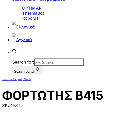
OPTIMAR
ThermaBot
RoboMar
Search for:
Search Button
Φορτωτές - Εκφορτωτές Πλακών
ΦΟΡΤΩΤHΣ B415
SKU: B415