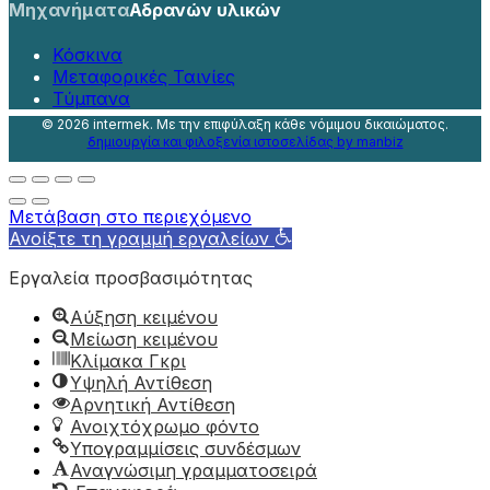
Μηχανήματα
Αδρανών υλικών
Κόσκινα
Μεταφορικές Ταινίες
Τύμπανα
©
2026 intermek. Με την επιφύλαξη κάθε νόμιμου δικαιώματος.
δημιουργία και φιλοξενία ιστοσελίδας by manbiz
Μετάβαση στο περιεχόμενο
Ανοίξτε τη γραμμή εργαλείων
Εργαλεία προσβασιμότητας
Αύξηση κειμένου
Μείωση κειμένου
Κλίμακα Γκρι
Υψηλή Αντίθεση
Αρνητική Αντίθεση
Ανοιχτόχρωμο φόντο
Υπογραμμίσεις συνδέσμων
Αναγνώσιμη γραμματοσειρά