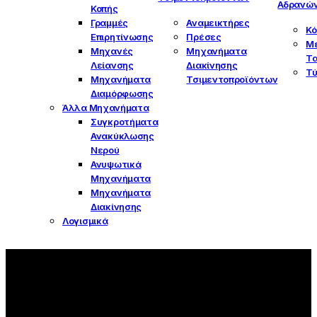
Αδρανών
Κοπής
Γραμμές
Αναμεικτήρες
Κό
Επιρητίνωσης
Πρέσες
Μ
Μηχανές
Μηχανήματα
Τα
Λείανσης
Διακίνησης
Τ
Μηχανήματα
Τσιμεντοπροϊόντων
Διαμόρφωσης
Άλλα Μηχανήματα
Συγκροτήματα
Ανακύκλωσης
Νερού
Ανυψωτικά
Μηχανήματα
Μηχανήματα
Διακίνησης
Λογισμικά