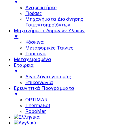
▼
Αναμεικτήρες
Πρέσες
Μηχανήματα Διακίνησης
Τσιμεντοπροϊόντων
Μηχανήματα Αδρανών Υλικών
▼
Κόσκινα
Μεταφορικές Ταινίες
Τύμπανα
Μεταχειρισμένα
Εταιρεία
▼
Λίγα λόγια για εμάς
Επικοινωνία
Ερευνητικά Προγράμματα
▼
OPTIMAR
ThermaBot
RoboMar