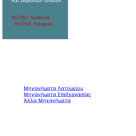
και αδρανών υλικών.
facebook
Instagram
Μηχανήματα
Μαρμάρου / Γρανίτη
Μηχανήματα Λατομείου
Μηχανήματα Επεξεργασίας
Άλλα Μηχανήματα
Μηχανήματα
Τσιμεντοπροϊόντων