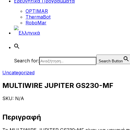
Ερευνητικά Προγράμματα
OPTIMAR
ThermaBot
RoboMar
Search for:
Search Button
Uncategorized
MULTIWIRE JUPITER GS230-MF
SKU: N/A
Περιγραφή
Το MULTIWIRE JUPITER GS230-MF είναι μια μηχανή π