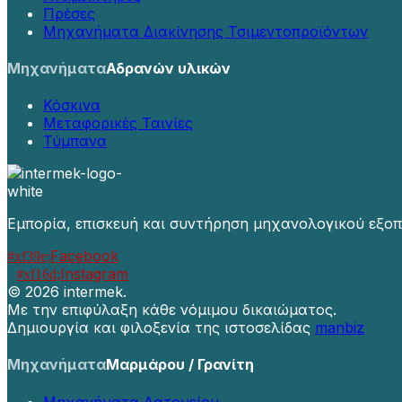
Πρέσες
Μηχανήματα Διακίνησης Τσιμεντοπροϊόντων
Μηχανήματα
Αδρανών υλικών
Κόσκινα
Μεταφορικές Ταινίες
Τύμπανα
Εμπορία, επισκευή και συντήρηση μηχανολογικού εξοπ
Facebook
Instagram
©
2026 intermek.
Με την επιφύλαξη κάθε νόμιμου δικαιώματος.
Δημιουργία και φιλοξενία της ιστοσελίδας
manbiz
Μηχανήματα
Μαρμάρου / Γρανίτη
Μηχανήματα Λατομείου