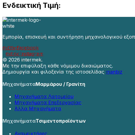
Ενδεικτική Τιμή:
Εμπορία, επισκευή και συντήρηση μηχανολογικού εξοπ
facebook
Instagram
©
2026 intermek.
Με την επιφύλαξη κάθε νόμιμου δικαιώματος.
Δημιουργία και φιλοξενία της ιστοσελίδας
manbiz
Μηχανήματα
Μαρμάρου / Γρανίτη
Μηχανήματα Λατομείου
Μηχανήματα Επεξεργασίας
Άλλα Μηχανήματα
Μηχανήματα
Τσιμεντοπροϊόντων
Αναμεικτήρες