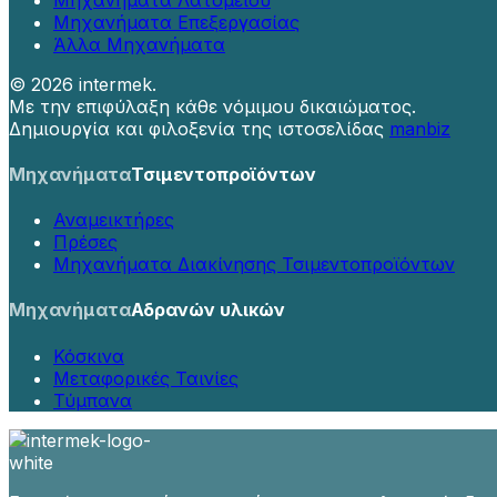
Μηχανήματα Επεξεργασίας
Άλλα Μηχανήματα
©
2026 intermek.
Με την επιφύλαξη κάθε νόμιμου δικαιώματος.
Δημιουργία και φιλοξενία της ιστοσελίδας
manbiz
Μηχανήματα
Τσιμεντοπροϊόντων
Αναμεικτήρες
Πρέσες
Μηχανήματα Διακίνησης Τσιμεντοπροϊόντων
Μηχανήματα
Αδρανών υλικών
Κόσκινα
Μεταφορικές Ταινίες
Τύμπανα