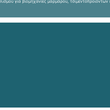
λισμού για βιομηχανίες μαρμάρου, τσιμεντοπροϊόντων 