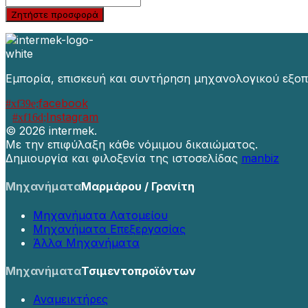
Ζητήστε προσφορά
Εμπορία, επισκευή και συντήρηση μηχανολογικού εξοπ
facebook
Instagram
©
2026 intermek.
Με την επιφύλαξη κάθε νόμιμου δικαιώματος.
Δημιουργία και φιλοξενία της ιστοσελίδας
manbiz
Μηχανήματα
Μαρμάρου / Γρανίτη
Μηχανήματα Λατομείου
Μηχανήματα Επεξεργασίας
Άλλα Μηχανήματα
Μηχανήματα
Τσιμεντοπροϊόντων
Αναμεικτήρες