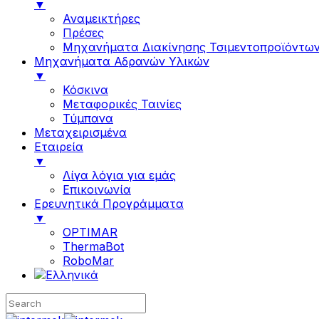
▼
Αναμεικτήρες
Πρέσες
Μηχανήματα Διακίνησης Τσιμεντοπροϊόντω
Μηχανήματα Αδρανών Υλικών
▼
Κόσκινα
Μεταφορικές Ταινίες
Τύμπανα
Μεταχειρισμένα
Εταιρεία
▼
Λίγα λόγια για εμάς
Επικοινωνία
Ερευνητικά Προγράμματα
▼
OPTIMAR
ThermaBot
RoboMar