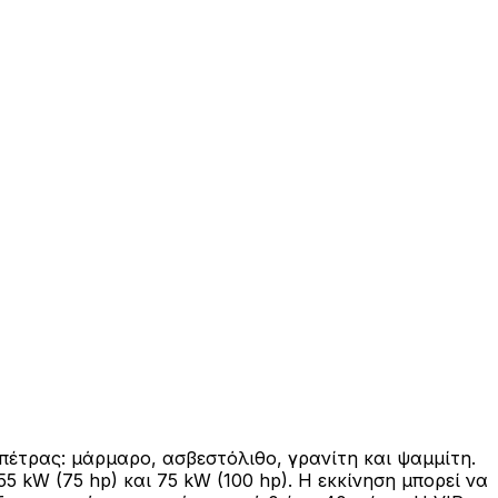
πέτρας: μάρμαρο, ασβεστόλιθο, γρανίτη και ψαμμίτη.
5 kW (75 hp) και 75 kW (100 hp). Η εκκίνηση μπορεί να