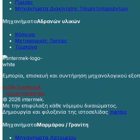
Πρέσες
Μηχανήματα Διακίνησης Τσιμεντοπροϊόντων
Μηχανήματα
Αδρανών υλικών
Κόσκινα
Μεταφορικές Ταινίες
Τύμπανα
Εμπορία, επισκευή και συντήρηση μηχανολογικού εξοπ
Facebook
Instagram
©
2026 intermek.
Με την επιφύλαξη κάθε νόμιμου δικαιώματος.
Δημιουργία και φιλοξενία της ιστοσελίδας
manbiz
Μηχανήματα
Μαρμάρου / Γρανίτη
Μηχανήματα Λατομείου