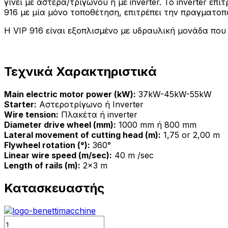
γίνει με αστέρα/τριγώνου ή με inverter. To inverter 
916 με μία μόνο τοποθέτηση, επιτρέπει την πραγματο
Η VIP 916 είναι εξοπλισμένο με υδραυλική μονάδα που
Τεχνικά Χαρακτηριστικά
Main electric motor power (kW):
37kW-45kW-55kW
Starter:
Αστεροτρίγωνο ή Inverter
Wire tension:
Πλακέτα ή inverter
Diameter drive wheel (mm):
1000 mm ή 800 mm
Lateral movement of cutting head (m):
1,75 or 2,00 m
Flywheel rotation (°):
360°
Linear wire speed (m/sec):
40 m /sec
Length of rails (m):
2x3 m
Κατασκευαστής
Quantity