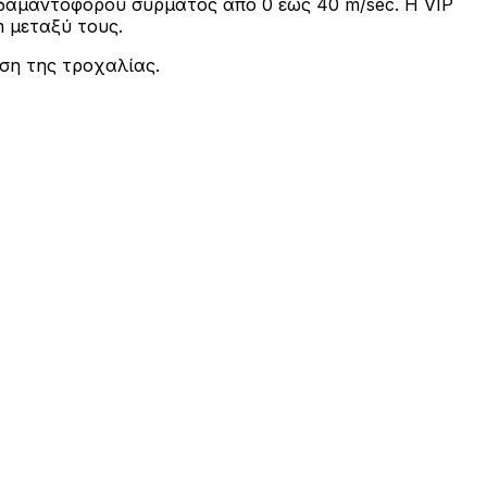
υ αδαμαντοφόρου συρμάτος από 0 έως 40 m/sec. H VIP
 μεταξύ τους.
ηση της τροχαλίας.