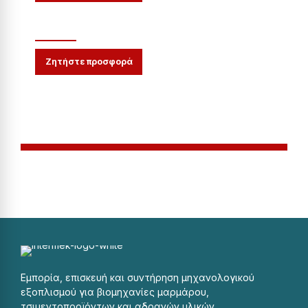
ΜΗΧAΝΗΜΑ ΔOΝΗΣΗΣ VRM
Ζητήστε προσφορά
Εμπορία, επισκευή και συντήρηση μηχανολογικού
εξοπλισμού για βιομηχανίες μαρμάρου,
τσιμεντοπροϊόντων και αδρανών υλικών.