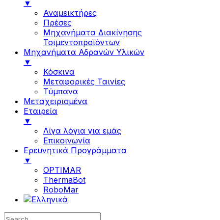
▼
Αναμεικτήρες
Πρέσες
Μηχανήματα Διακίνησης
Τσιμεντοπροϊόντων
Μηχανήματα Αδρανών Υλικών
▼
Κόσκινα
Μεταφορικές Ταινίες
Τύμπανα
Μεταχειρισμένα
Εταιρεία
▼
Λίγα λόγια για εμάς
Επικοινωνία
Ερευνητικά Προγράμματα
▼
OPTIMAR
ThermaBot
RoboMar