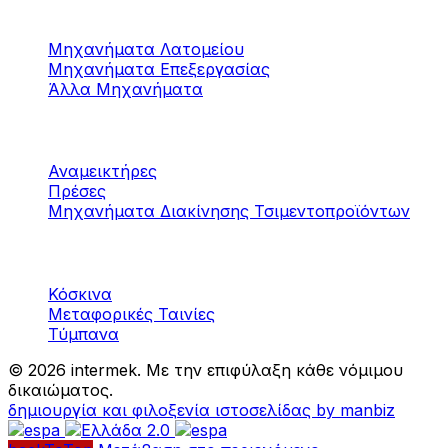
Μηχανήματα
Μαρμάρου / Γρανίτη
Μηχανήματα Λατομείου
Μηχανήματα Επεξεργασίας
Άλλα Μηχανήματα
Μηχανήματα
Τσιμεντοπροϊόντων
Αναμεικτήρες
Πρέσες
Μηχανήματα Διακίνησης Τσιμεντοπροϊόντων
Μηχανήματα
Αδρανών υλικών
Κόσκινα
Μεταφορικές Ταινίες
Τύμπανα
©
2026 intermek. Με την επιφύλαξη κάθε νόμιμου
δικαιώματος.
δημιουργία και φιλοξενία ιστοσελίδας by manbiz