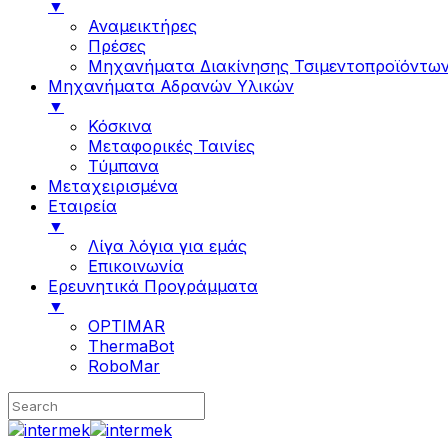
▼
Αναμεικτήρες
Πρέσες
Μηχανήματα Διακίνησης Τσιμεντοπροϊόντω
Μηχανήματα Αδρανών Υλικών
▼
Κόσκινα
Μεταφορικές Ταινίες
Τύμπανα
Μεταχειρισμένα
Εταιρεία
▼
Λίγα λόγια για εμάς
Επικοινωνία
Ερευνητικά Προγράμματα
▼
OPTIMAR
ThermaBot
RoboMar