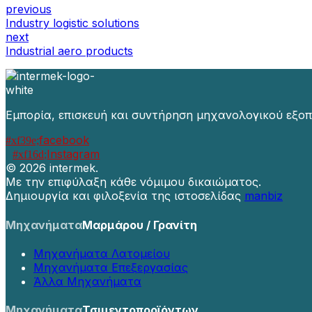
previous
Industry logistic solutions
next
Industrial aero products
Εμπορία, επισκευή και συντήρηση μηχανολογικού εξοπ
facebook
Instagram
©
2026 intermek.
Με την επιφύλαξη κάθε νόμιμου δικαιώματος.
Δημιουργία και φιλοξενία της ιστοσελίδας
manbiz
Μηχανήματα
Μαρμάρου / Γρανίτη
Μηχανήματα Λατομείου
Μηχανήματα Επεξεργασίας
Άλλα Μηχανήματα
Μηχανήματα
Τσιμεντοπροϊόντων