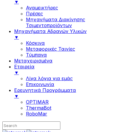
▼
Αναμεικτήρες
Πρέσες
Μηχανήματα Διακίνησης
Τσιμεντοπροϊόντων
Μηχανήματα Αδρανών Υλικών
▼
Κόσκινα
Μεταφορικές Ταινίες
Τύμπανα
Μεταχειρισμένα
Εταιρεία
▼
Λίγα λόγια για εμάς
Επικοινωνία
Ερευνητικά Προγράμματα
▼
OPTIMAR
ThermaBot
RoboMar