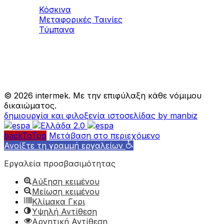
Κόσκινα
Μεταφορικές Ταινίες
Τύμπανα
©
2026 intermek. Με την επιφύλαξη κάθε νόμιμου
δικαιώματος.
δημιουργία και φιλοξενία ιστοσελίδας by manbiz
backToTop
Μετάβαση στο περιεχόμενο
Ανοίξτε τη γραμμή εργαλείων
Εργαλεία προσβασιμότητας
Αύξηση κειμένου
Μείωση κειμένου
Κλίμακα Γκρι
Υψηλή Αντίθεση
Αρνητική Αντίθεση