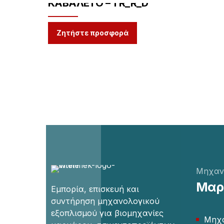
ΚΑΒΑΛΕΤΟ – TR_R_D
Ζητήστε προσφορά
Μηχαν
Μαρμ
Εμπορία, επισκευή και
συντήρηση μηχανολογικού
εξοπλισμού για βιομηχανίες
Μηχα