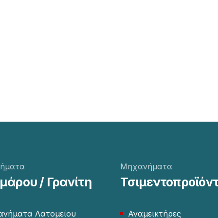
ήματα
Μηχανήματα
άρου / Γρανίτη
Τσιμεντοπροϊόν
νήματα Λατομείου
Αναμεικτήρες