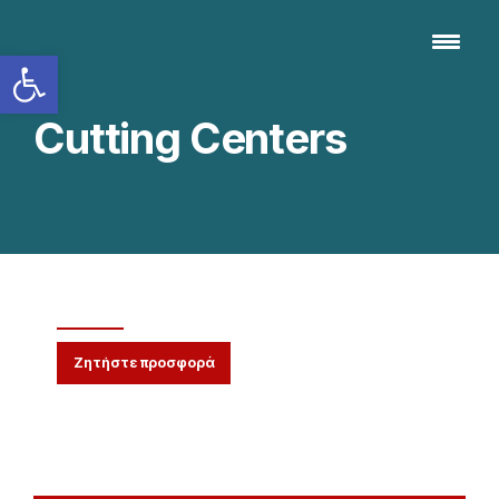
Ανοίξτε τη γραμμή εργαλείων
Cutting Centers
ΜΗΧΑΝEΣ ΚOΠΗΣ Cutting Line
Ζητήστε προσφορά