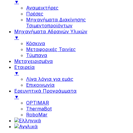
▼
Αναμεικτήρες
Πρέσες
Μηχανήματα Διακίνησης
Τσιμεντοπροϊόντων
Μηχανήματα Αδρανών Υλικών
▼
Κόσκινα
Μεταφορικές Ταινίες
Τύμπανα
Μεταχειρισμένα
Εταιρεία
▼
Λίγα λόγια για εμάς
Επικοινωνία
Ερευνητικά Προγράμματα
▼
OPTIMAR
ThermaBot
RoboMar