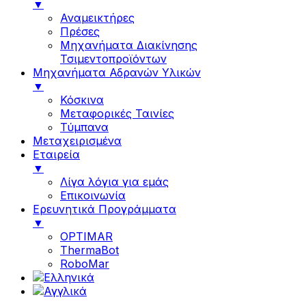
▼
Αναμεικτήρες
Πρέσες
Μηχανήματα Διακίνησης
Τσιμεντοπροϊόντων
Μηχανήματα Αδρανών Υλικών
▼
Κόσκινα
Μεταφορικές Ταινίες
Τύμπανα
Μεταχειρισμένα
Εταιρεία
▼
Λίγα λόγια για εμάς
Επικοινωνία
Ερευνητικά Προγράμματα
▼
OPTIMAR
ThermaBot
RoboMar