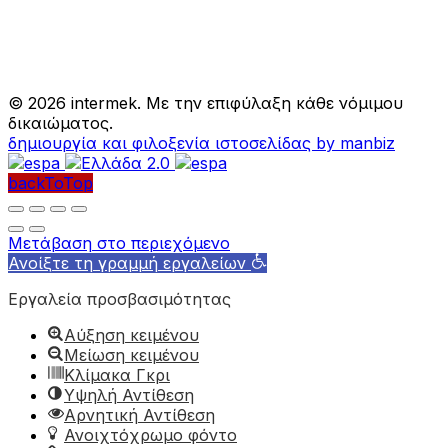
©
2026 intermek. Με την επιφύλαξη κάθε νόμιμου
δικαιώματος.
δημιουργία και φιλοξενία ιστοσελίδας by manbiz
backToTop
Μετάβαση στο περιεχόμενο
Ανοίξτε τη γραμμή εργαλείων
Εργαλεία προσβασιμότητας
Αύξηση κειμένου
Μείωση κειμένου
Κλίμακα Γκρι
Υψηλή Αντίθεση
Αρνητική Αντίθεση
Ανοιχτόχρωμο φόντο