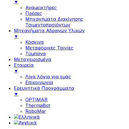
▼
Αναμεικτήρες
Πρέσες
Μηχανήματα Διακίνησης
Τσιμεντοπροϊόντων
Μηχανήματα Αδρανών Υλικών
▼
Κόσκινα
Μεταφορικές Ταινίες
Τύμπανα
Μεταχειρισμένα
Εταιρεία
▼
Λίγα λόγια για εμάς
Επικοινωνία
Ερευνητικά Προγράμματα
▼
OPTIMAR
ThermaBot
RoboMar