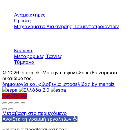
Μηχανήματα
Τσιμεντοπροϊόντων
Αναμεικτήρες
Πρέσες
Μηχανήματα Διακίνησης Τσιμεντοπροϊόντων
Μηχανήματα
Αδρανών υλικών
Κόσκινα
Μεταφορικές Ταινίες
Τύμπανα
©
2026 intermek. Με την επιφύλαξη κάθε νόμιμου
δικαιώματος.
δημιουργία και φιλοξενία ιστοσελίδας by manbiz
backToTop
Μετάβαση στο περιεχόμενο
Ανοίξτε τη γραμμή εργαλείων
Εργαλεία προσβασιμότητας