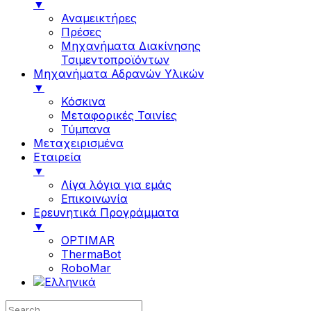
▼
Αναμεικτήρες
Πρέσες
Μηχανήματα Διακίνησης
Τσιμεντοπροϊόντων
Μηχανήματα Αδρανών Υλικών
▼
Κόσκινα
Μεταφορικές Ταινίες
Τύμπανα
Μεταχειρισμένα
Εταιρεία
▼
Λίγα λόγια για εμάς
Επικοινωνία
Ερευνητικά Προγράμματα
▼
OPTIMAR
ThermaBot
RoboMar