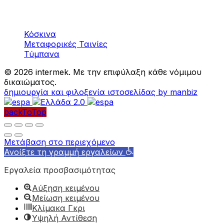
Μηχανήματα
Αδρανών υλικών
Κόσκινα
Μεταφορικές Ταινίες
Τύμπανα
©
2026 intermek. Με την επιφύλαξη κάθε νόμιμου
δικαιώματος.
δημιουργία και φιλοξενία ιστοσελίδας by manbiz
backToTop
Μετάβαση στο περιεχόμενο
Ανοίξτε τη γραμμή εργαλείων
Εργαλεία προσβασιμότητας
Αύξηση κειμένου
Μείωση κειμένου
Κλίμακα Γκρι
Υψηλή Αντίθεση