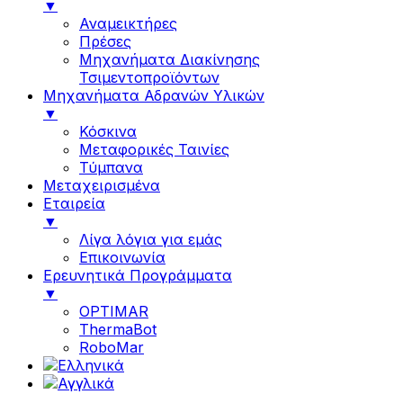
▼
Αναμεικτήρες
Πρέσες
Μηχανήματα Διακίνησης
Τσιμεντοπροϊόντων
Μηχανήματα Αδρανών Υλικών
▼
Κόσκινα
Μεταφορικές Ταινίες
Τύμπανα
Μεταχειρισμένα
Εταιρεία
▼
Λίγα λόγια για εμάς
Επικοινωνία
Ερευνητικά Προγράμματα
▼
OPTIMAR
ThermaBot
RoboMar