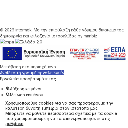
©
2026 intermek. Με την επιφύλαξη κάθε νόμιμου δικαιώματος.
δημιουργία και φιλοξενία ιστοσελίδας by manbiz
Μετάβαση στο περιεχόμενο
Ανοίξτε τη γραμμή εργαλείων
Εργαλεία προσβασιμότητας
Αύξηση κειμένου
Μείωση κειμένου
Κλίμακα Γκρι
Χρησιμοποιούμε cookies για να σας προσφέρουμε την
Υψηλή Αντίθεση
καλύτερη δυνατή εμπειρία στον ιστότοπό μας.
Αρνητική Αντίθεση
Μπορείτε να μάθετε περισσότερα σχετικά με τα cookie
που χρησιμοποιούμε ή να τα απενεργοποιήσετε στις
Ανοιχτόχρωμο φόντο
ρυθμίσεις
.
Υπογραμμίσεις συνδέσμων