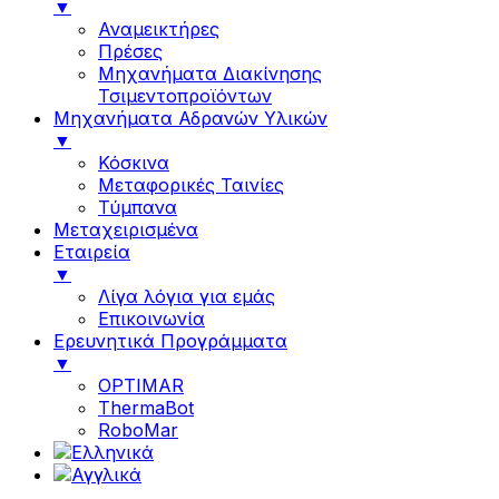
▼
Αναμεικτήρες
Πρέσες
Μηχανήματα Διακίνησης
Τσιμεντοπροϊόντων
Μηχανήματα Αδρανών Υλικών
▼
Κόσκινα
Μεταφορικές Ταινίες
Τύμπανα
Μεταχειρισμένα
Εταιρεία
▼
Λίγα λόγια για εμάς
Επικοινωνία
Ερευνητικά Προγράμματα
▼
OPTIMAR
ThermaBot
RoboMar