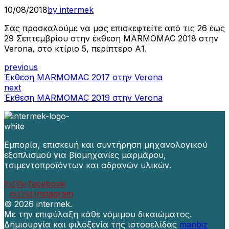
10/08/2018
by intermek
Σας προσκαλούμε να μας επισκεφτείτε από τις 26 έως
29 Σεπτεμβρίου στην έκθεση MARMOMAC 2018 στην
Verona, στο κτίριο 5, περίπτερο Α1.
previous
Έκθεση MARMOMAC 2017 στην Verona
next
Έκθεση MARMOMAC 2019 στην Verona
Εμπορία, επισκευή και συντήρηση μηχανολογικού
εξοπλισμού για βιομηχανίες μαρμάρου,
τσιμεντοπροϊόντων και αδρανών υλικών.
facebook
Instagram
©
2026 intermek.
Με την επιφύλαξη κάθε νόμιμου δικαιώματος.
Δημιουργία και φιλοξενία της ιστοσελίδας
manbiz