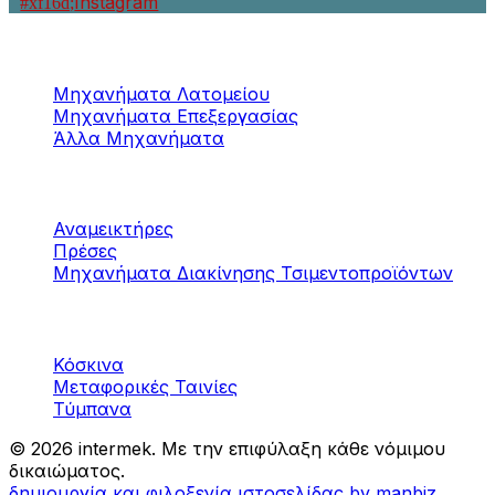
Instagram
Μηχανήματα
Μαρμάρου / Γρανίτη
Μηχανήματα Λατομείου
Μηχανήματα Επεξεργασίας
Άλλα Μηχανήματα
Μηχανήματα
Τσιμεντοπροϊόντων
Αναμεικτήρες
Πρέσες
Μηχανήματα Διακίνησης Τσιμεντοπροϊόντων
Μηχανήματα
Αδρανών υλικών
Κόσκινα
Μεταφορικές Ταινίες
Τύμπανα
©
2026 intermek. Με την επιφύλαξη κάθε νόμιμου
δικαιώματος.
δημιουργία και φιλοξενία ιστοσελίδας by manbiz