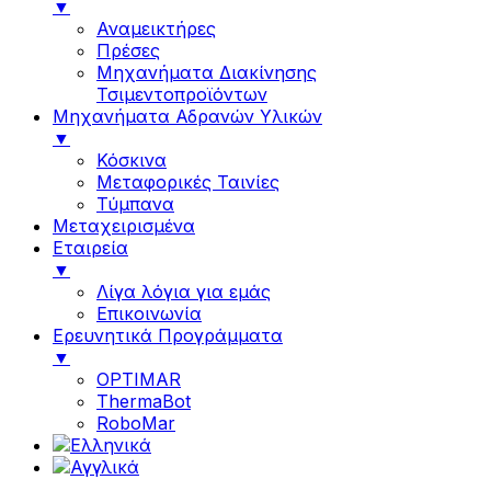
▼
Αναμεικτήρες
Πρέσες
Μηχανήματα Διακίνησης
Τσιμεντοπροϊόντων
Μηχανήματα Αδρανών Υλικών
▼
Κόσκινα
Μεταφορικές Ταινίες
Τύμπανα
Μεταχειρισμένα
Εταιρεία
▼
Λίγα λόγια για εμάς
Επικοινωνία
Ερευνητικά Προγράμματα
▼
OPTIMAR
ThermaBot
RoboMar