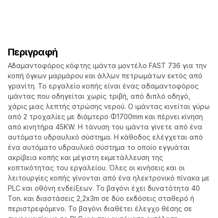
Περιγραφή
Αδαμαντοφόρος κόφτης ιμάντα μοντέλο FAST 736 για την
κοπή όγκων μαρμάρου και άλλων πετρωμάτων εκτός από
γρανίτη. Το εργαλείο κοπής είναι ένας αδαμαντοφόρος
ιμάντας που οδηγείται χωρίς τριβή, από διπλό οδηγό,
χάρις μιας λεπτής στρώσης νερού. Ο ιμάντας κινείται γύρω
από 2 τροχαλίες με διάμτερο Φ1700mm και πέρνει κίνηση
από κινητήρα 45KW. Η τάνυση του ιμάντα γίνετε από ένα
αυτόματο υδραυλικό σύστημα. Η κάθοδος ελέγχεται από
ένα αυτόματο υδραυλικό σύστημα το οποίο εγγυάται
ακρίβεια κοπής και μέγιστη εκμετάλλευση της
κοπτικότητας του εργαλείου. Όλες οι κινήσεις και οι
λειτουργίες κοπής γίνονται από ένα ηλεκτρονικό πίνακα με
PLC και οθόνη ενδείξεων. Το βαγόνι έχει δυνατότητα 40
Ton. και διαστάσεις 2,2x3m σε δύο εκδόσεις σταθερό ή
περιστρεφόμενο. Το βαγόνι διαθέτει έλεγχο θέσης σε