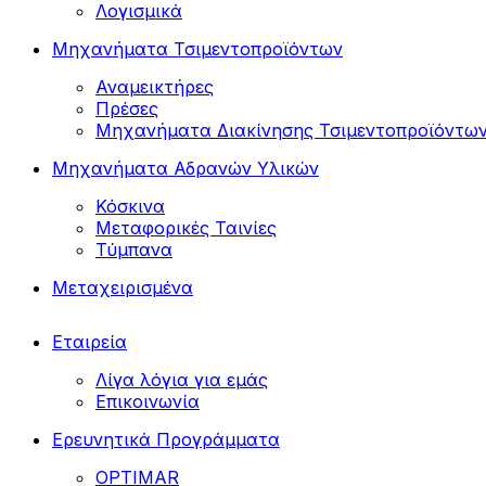
Λογισμικά
Μηχανήματα Τσιμεντοπροϊόντων
Αναμεικτήρες
Πρέσες
Μηχανήματα Διακίνησης Τσιμεντοπροϊόντω
Μηχανήματα Αδρανών Υλικών
Κόσκινα
Μεταφορικές Ταινίες
Τύμπανα
Μεταχειρισμένα
Εταιρεία
Λίγα λόγια για εμάς
Επικοινωνία
Ερευνητικά Προγράμματα
OPTIMAR