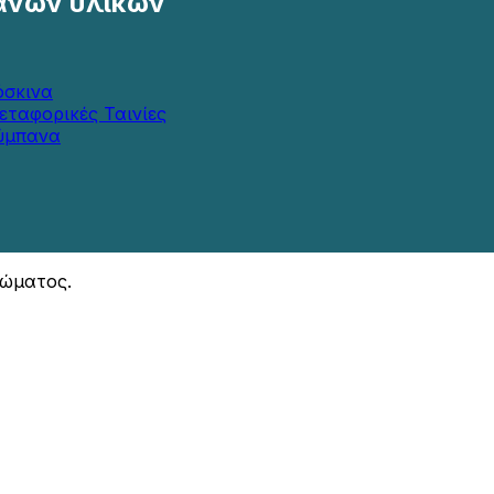
ανών υλικών
όσκινα
εταφορικές Ταινίες
ύμπανα
ιώματος.