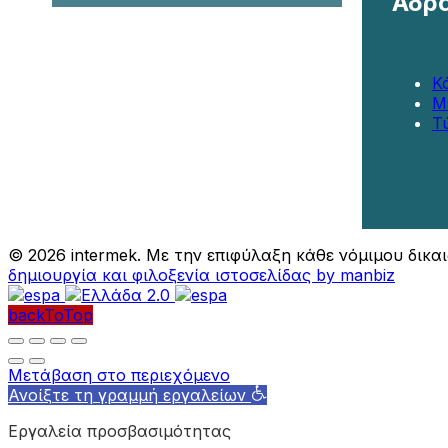
Αδρ
Κ
Μ
Τ
©
2026 intermek. Με την επιφύλαξη κάθε νόμιμου δικα
δημιουργία και φιλοξενία ιστοσελίδας by manbiz
backToTop
Μετάβαση στο περιεχόμενο
Ανοίξτε τη γραμμή εργαλείων
Εργαλεία προσβασιμότητας