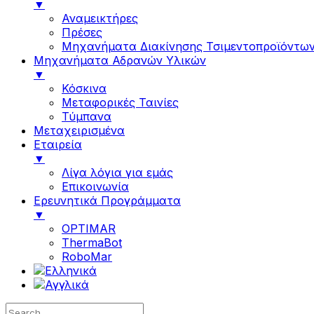
▼
Αναμεικτήρες
Πρέσες
Μηχανήματα Διακίνησης Τσιμεντοπροϊόντω
Μηχανήματα Αδρανών Υλικών
▼
Κόσκινα
Μεταφορικές Ταινίες
Τύμπανα
Μεταχειρισμένα
Εταιρεία
▼
Λίγα λόγια για εμάς
Επικοινωνία
Ερευνητικά Προγράμματα
▼
OPTIMAR
ThermaBot
RoboMar