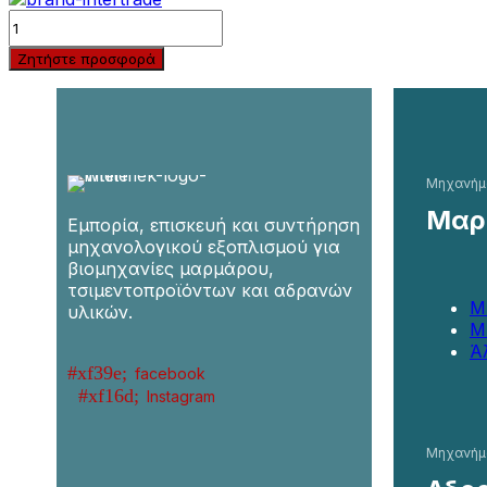
Quantity
Ζητήστε προσφορά
Μηχανήμ
Μαρμ
Εμπορία, επισκευή και συντήρηση
μηχανολογικού εξοπλισμού για
βιομηχανίες μαρμάρου,
τσιμεντοπροϊόντων και αδρανών
Μ
υλικών.
Μ
Ά
facebook
Instagram
Μηχανήμ