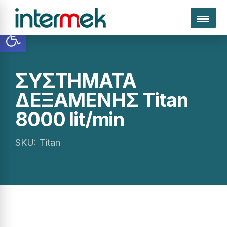
Ανοίξτε τη γραμμή εργαλείων
ΣΥΣΤΗΜΑΤΑ
Μηχανήματα
Ε
Αδρανών
Μεταχειρισμένα
Εταιρεία
ΔΕΞΑΜΕΝΗΣ Titan
Πρ
Υλικών
8000 lit/min
SKU: Titan